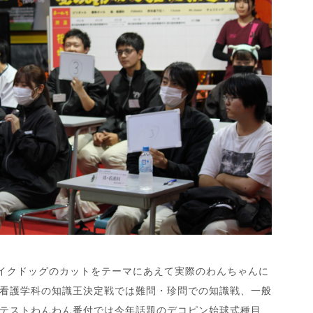
ェイクドッグのカットをテーマにあえて実際のわんちゃんに
看護学科の知識王決定戦では難問・珍問での知識戦、一般
テストわんわん番付では今年話題のデコピン始球式種目