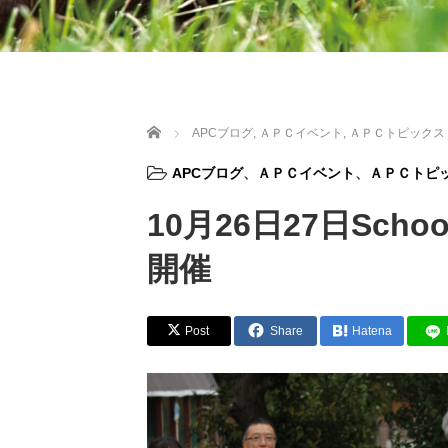
ホーム
APCブログ
,
ＡＰＣイベント
,
ＡＰＣトピックス
APCブログ
、
ＡＰＣイベント
、
ＡＰＣトピ
10月26日27日Schoo
開催
Post
Share
Hatena