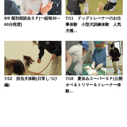
8/9 個別相談会ＳＰ(一組毎30～
7/11 ドッグトレーナーのお仕
60分程度)
事体験 小型犬訓練体験 人気
犬種…
7/12 担当犬体験(日常しつけ
7/18 夏休みスーパーＳＰ(公開
編)
オペ＆トリマー＆トレーナー体
験…