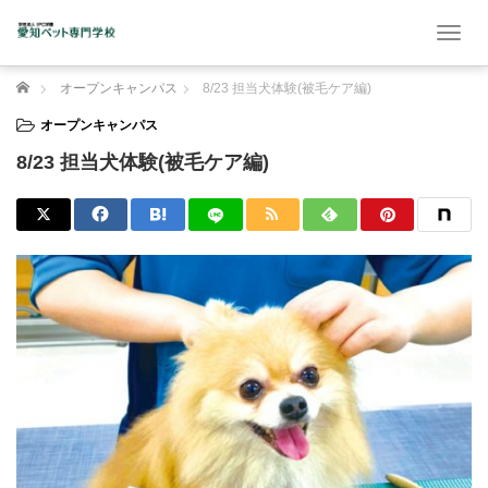
T
o
g
ホーム
オープンキャンパス
8/23 担当犬体験(被毛ケア編)
g
l
オープンキャンパス
e
8/23 担当犬体験(被毛ケア編)
n
a
v
i
g
a
t
i
o
n