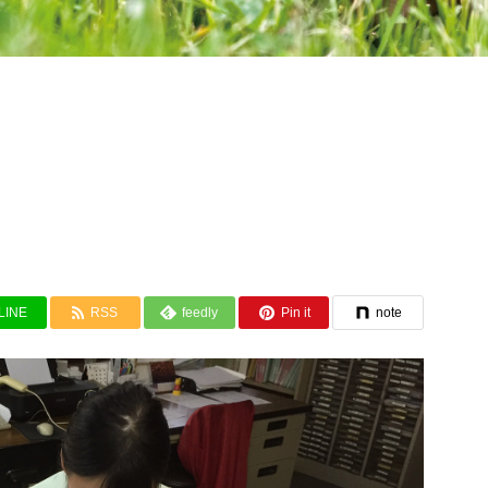
LINE
RSS
feedly
Pin it
note