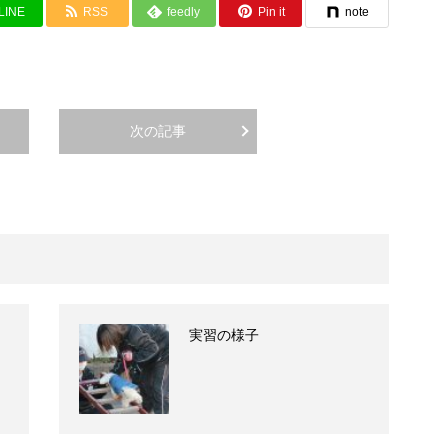
LINE
RSS
feedly
Pin it
note
次の記事
実習の様子