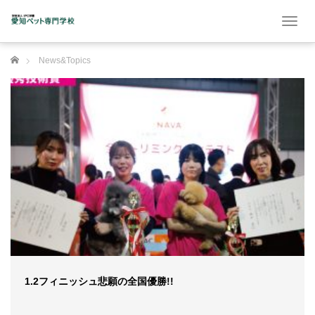
T
o
g
ホーム
News&Topics
g
l
e
n
a
v
i
g
a
t
i
o
n
1.2フィニッシュ悲願の全国優勝!!