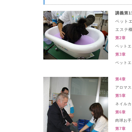
講義第1
ペット
エステ
第2章
ペットエ
第3章
ペットエ
第4章
アロマス
第5章
ネイルカ
第6章
肉球お手
第7章