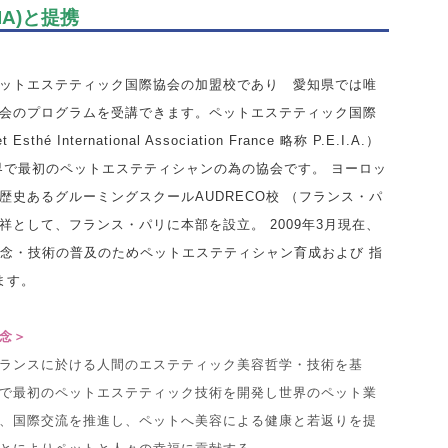
A)と提携
ットエステティック国際協会の加盟校であり 愛知県では唯
会のプログラムを受講できます。ペットエステティック国際
Esthé International Association France 略称 P.E.I.A.）
界で最初のペットエステティシャンの為の協会です。 ヨーロッ
歴史あるグルーミングスクールAUDRECO校 （フランス・パ
祥として、フランス・パリに本部を設立。 2009年3月現在、
理念・技術の普及のためペットエステティシャン育成および 指
ます。
念＞
ランスに於ける人間のエステティック美容哲学・技術を基
で最初のペットエステティック技術を開発し世界のペット業
、国際交流を推進し、ペットへ美容による健康と若返りを提