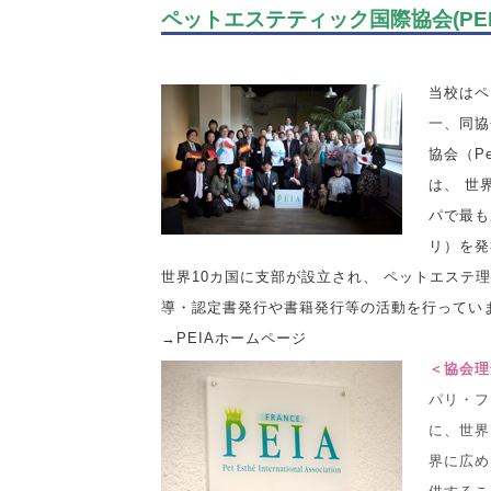
ペットエステティック国際協会(PEI
当校はペ
一、同協
協会（Pet 
は、 世
パで最も
リ）を発
世界10カ国に支部が設立され、 ペットエステ
導・認定書発行や書籍発行等の活動を行ってい
→PEIAホームページ
＜協会理
パリ・フ
に、世界
界に広め